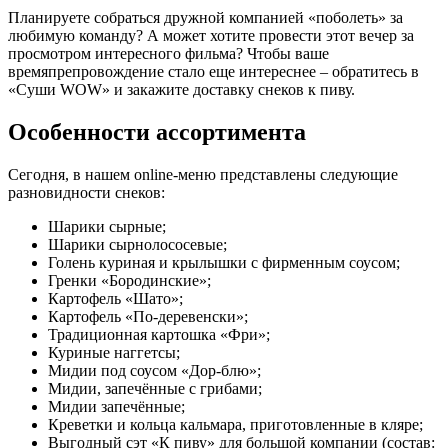
Планируете собраться дружной компанией «поболеть» за
любимую команду? А может хотите провести этот вечер за
просмотром интересного фильма? Чтобы ваше
времяпрепровождение стало еще интереснее – обратитесь в
«Суши WOW» и закажите доставку снеков к пиву.
Особенности ассортимента
Сегодня, в нашем online-меню представлены следующие
разновидности снеков:
Шарики сырные;
Шарики сырнолососевые;
Голень куриная и крылышки с фирменным соусом;
Гренки «Бородинские»;
Картофель «Шато»;
Картофель «По-деревенски»;
Традиционная картошка «Фри»;
Куриные наггетсы;
Мидии под соусом «Дор-блю»;
Мидии, запечённые с грибами;
Мидии запечённые;
Креветки и кольца кальмара, приготовленные в кляре;
Выгодный сэт «К пиву» для большой компании (состав: