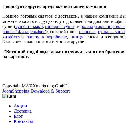
Попробуйте другие предложения нашей компании
Помимо готовых салатов с доставкой, в нашей компании Вы
можете заказать и другую еду с доставкой на дом или в офис:
суши (
гункан - маки
,
нигири - суши
) и
роллы
(
горячие роллы
,
роллы "Филадельфия"
), горячий плов,
шашлык
,
супы — мисо
,
китайскую лапшу в коробочке
,
пиццу
, снеки и сендвичи,
безалкогольные напитки и многое другое.
*Внешний вид блюда может отлчичаться от изображения
на картинке.
Copyright MAXXmarketing GmbH
JoomShopping Download & Support
Акции
Доставка
Блог
Контакты