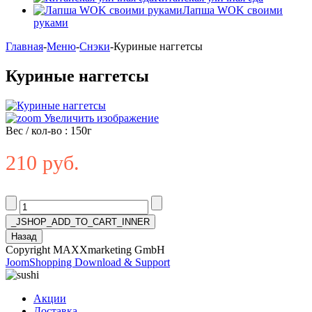
Лапша WOK своими
руками
Главная
-
Меню
-
Снэки
-
Куриные наггетсы
Куриные наггетсы
Увеличить изображение
Вес / кол-во
:
150г
210 руб.
Copyright MAXXmarketing GmbH
JoomShopping Download & Support
Акции
Доставка