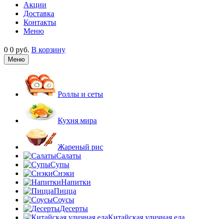
Акции
Доставка
Контакты
Меню
0
0 руб.
В корзину
Меню
Роллы и сеты
Кухня мира
Жареный рис
Салаты
Супы
Снэки
Напитки
Пицца
Соусы
Десерты
Китайская уличная еда